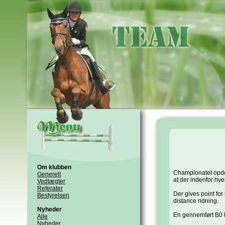
Om klubben
Championatet opdel
Generelt
at der indenfor hv
Vedtægter
Referater
Der gives point for 
Bestyrelsen
distance ridning.
Nyheder
En gennemført B0 kl
Alle
Nyheder