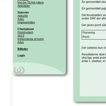
En gennemført clear
Nyt om TEAM ryttere
Aktiviteter
En gennemført jagt 
Stævner
Det forudsættes sel
Aktuelle
under DRF der afh
Arkiv
Hjælperlotteri
Der gives point så
Championat
Pointsystem
Placering
2013
Point
Indsendelse af point
Arkiv
Der uddeles kun ch
Billeder
Resultaterne skal 
Login
Ved lige antal poin
antal 1. pladser, er 