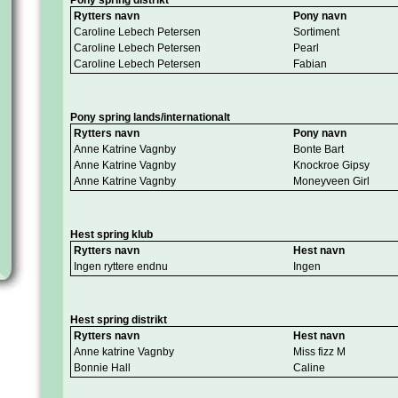
Pony spring distrikt
Rytters navn
Pony navn
Caroline Lebech Petersen
Sortiment
Caroline Lebech Petersen
Pearl
Caroline Lebech Petersen
Fabian
Pony spring lands/internationalt
Rytters navn
Pony navn
Anne Katrine Vagnby
Bonte Bart
Anne Katrine Vagnby
Knockroe Gipsy
Anne Katrine Vagnby
Moneyveen Girl
Hest spring klub
Rytters navn
Hest navn
Ingen ryttere endnu
Ingen
Hest spring distrikt
Rytters navn
Hest navn
Anne katrine Vagnby
Miss fizz M
Bonnie Hall
Caline