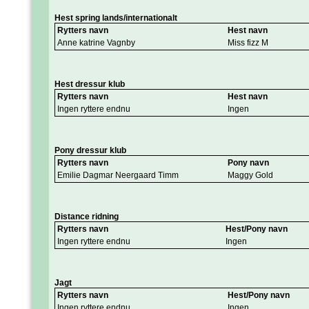
Hest spring lands/internationalt
Rytters navn
Hest navn
Anne katrine Vagnby
Miss fizz M
Hest dressur klub
Rytters navn
Hest navn
Ingen ryttere endnu
Ingen
Pony dressur klub
Rytters navn
Pony navn
Emilie Dagmar Neergaard Timm
Maggy Gold
Distance ridning
Rytters navn
Hest/Pony navn
Ingen ryttere endnu
Ingen
Jagt
Rytters navn
Hest/Pony navn
Ingen ryttere endnu
Ingen