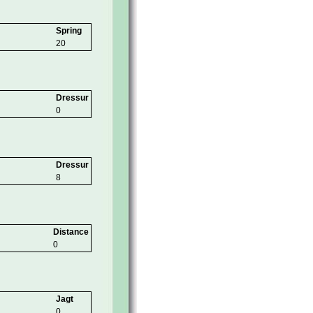
Spring
20
Dressur
0
Dressur
8
Distance
0
Jagt
0