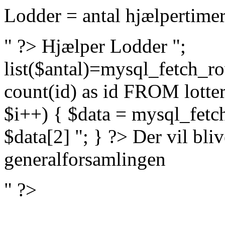
Lodder = antal hjælpertime
" ?>
Hjælper Lodder ";
list($antal)=mysql_fetch
count(id) as id FROM lotteri
$i++) { $data = mysql_fetc
$data[2] "; } ?>
Der vil bli
generalforsamlingen
" ?>